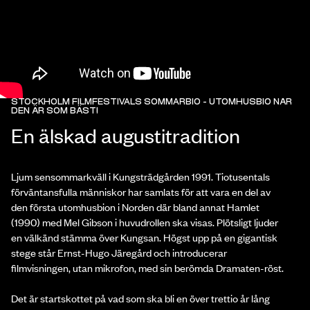
STOCKHOLM FILMFESTIVALS SOMMARBIO - UTOMHUSBIO NÄR
DEN ÄR SOM BÄST!
En älskad augustitradition
Ljum sensommarkväll i Kungsträdgården 1991. Tiotusentals
förväntansfulla människor har samlats för att vara en del av
den första utomhusbion i Norden där bland annat Hamlet
(1990) med Mel Gibson i huvudrollen ska visas. Plötsligt ljuder
en välkänd stämma över Kungsan. Högst upp på en gigantisk
stege står Ernst-Hugo Järegård och introducerar
filmvisningen, utan mikrofon, med sin berömda Dramaten-röst.
Det är startskottet på vad som ska bli en över trettio år lång