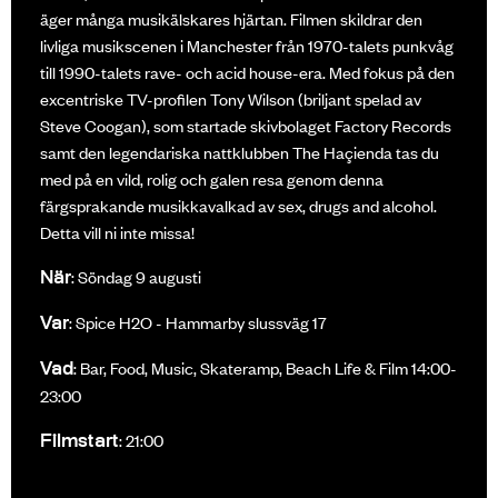
äger många musikälskares hjärtan. Filmen skildrar den
livliga musikscenen i Manchester från 1970-talets punkvåg
till 1990-talets rave- och acid house-era. Med fokus på den
excentriske TV-profilen Tony Wilson (briljant spelad av
Steve Coogan), som startade skivbolaget Factory Records
samt den legendariska nattklubben The Haçienda tas du
med på en vild, rolig och galen resa genom denna
färgsprakande musikkavalkad av sex, drugs and alcohol.
Detta vill ni inte missa!
När
: Söndag 9 augusti
Var
: Spice H2O - Hammarby slussväg 17
Vad
: Bar, Food, Music, Skateramp, Beach Life & Film 14:00-
23:00
Filmstart
:
21:00