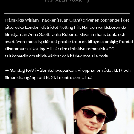
INSTÄLLNINGAR
“I’m also just a girl, standing in front of a boy, asking him to love her.”
Frånskilda William Thacker (Hugh Grant) driver en bokhandel i det
pittoreska London-distriktet Notting Hill. När den världsberömda
filmstjärnan Anna Scott (Julia Roberts) kliver in i hans butik, och
snart även i hans liv, slår det gnistor trots en till synes omöjlig framtid
tillsammans. »Notting Hill« är den definitiva romantiska 90-
talskomedin om skilda världar och kärlek mot alla odds.
☀️ Söndag 16/8 i Rålambshovsparken. Vi öppnar området kl. 17 och
filmen drar igång runt kl. 21. Fri entré som alltid!