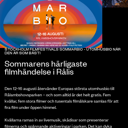
STOCKHOLM FILMFESTIVALS SOMMARBIO - UTOMHUSBIO NÄR
DEN ÄR SOM BÄST!
Sommarens härligaste
filmhändelse i Rålis
Den 12–16 augusti återvänder Europas största utomhusbio till
Rålambshovsparken – och som alltid är det helt gratis. Fem
kvällar, fem stora filmer och tusentals filmälskare samlas för att
fira film under öppen himmel.
Kvällarna ramas in av livemusik, skådisar som presenterar
filmerna och spännande aktiveringar i parken. Det kan dyka