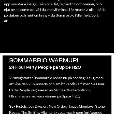
upp oväntade inslag – så kom i tid, ta med filt och vänner, och
njut av en sommarkväll du inte vill missa. I år maxar vi allt – både
på duken och runt omkring – då Sommarbio fyller hela 36 år i
år!
SOMMARBIO WARMUP!
24 Hour Party People på Spice H2O
Vi smygstartar Sommarbio redan nu på
söndag 9 aug
med
att visa den kulklassade och smått kaotiska filmen 24 Hour
Party People, regisserad av Michael Winterbottom,
tillsammans med våra vänner på Spice H2O,
Sex Pistols, Joy Division, New Order, Happy Mondays, Stone
Roses, The Smiths. Alla har skapat musik som fortfarande