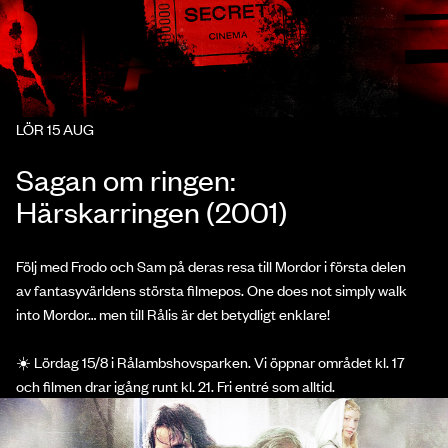
LÖR 15 AUG
Sagan om ringen:
Härskarringen (2001)
Följ med Frodo och Sam på deras resa till Mordor i första delen
av fantasyvärldens största filmepos. One does not simply walk
into Mordor… men till Rålis är det betydligt enklare!
☀️ Lördag 15/8 i Rålambshovsparken. Vi öppnar området kl. 17
och filmen drar igång runt kl. 21. Fri entré som alltid.