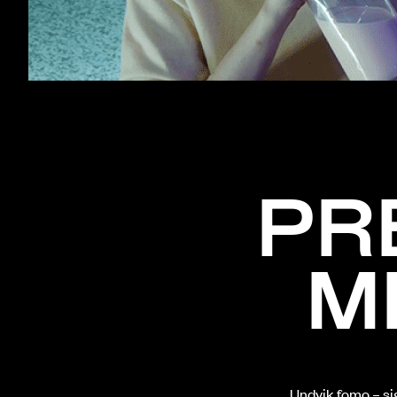
PR
M
Undvik fomo – sig