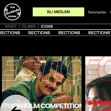
Sommarbio
BLI MEDLEM
BLI MEDLEM
BLI MEDLEM
BLI MEDLEM
START
/
FILMER
/
ICONS
CTIONS
SECTIONS
SECTIONS
SECTIONS