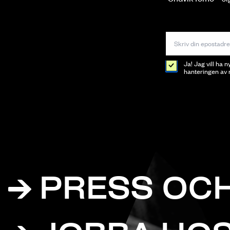
Ja! Jag vill ha 
hanteringen av m
PRESS OCH