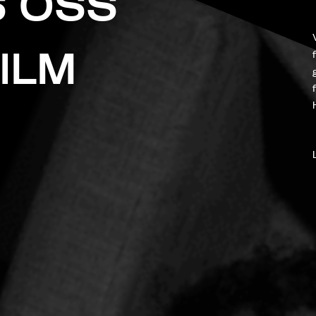
S OSS
ILM