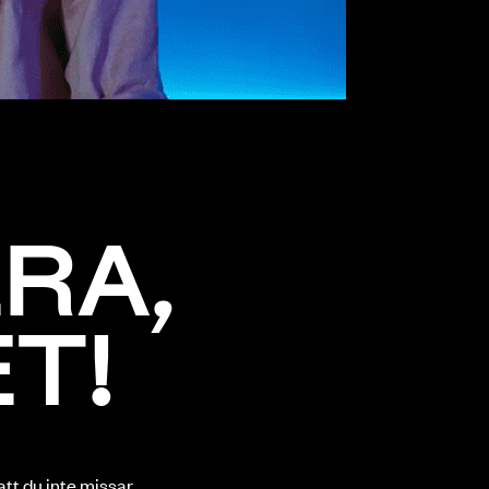
RA,
T!
att du inte missar