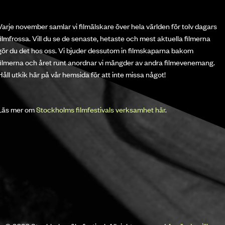
Varje november samlar vi filmälskare över hela världen för tolv dagars
filmfrossa. Vill du se de senaste, hetaste och mest aktuella filmerna
gör du det hos oss. Vi bjuder dessutom in filmskaparna bakom
filmerna och året runt anordnar vi mängder av andra filmevenemang.
Håll utkik här på vår hemsida för att inte missa något!
Läs mer om
Stockholms filmfestivals verksamhet här
.