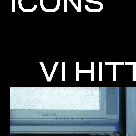
ICONS
VI HI