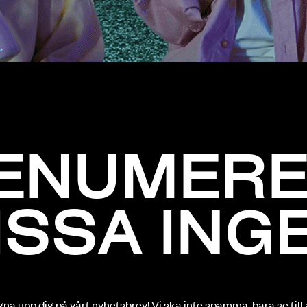
ENUMERE
ISSA INGE
na upp dig på vårt nyhetsbrev! Vi ska inte spamma, bara se till 