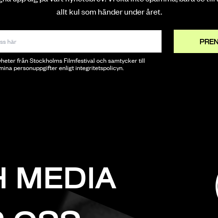
allt kul som händer under året.
PRENUMERERA
PREN
PRE
nyheter från Stockholms Filmfestival och samtycker till
ina personuppgifter enligt integritetspolicyn.
 MEDIA