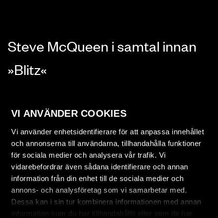
Steve McQueen i samtal innan
»Blitz«
Möt Steve McQueen – mottagare av Stockholm Visionary
Award 2024 – i ett kraftfullt samtal innan visningen av hans film
VI ANVÄNDER COOKIES
Blitz. Inspelat den 12 november på Bio Skandia, där McQueen
Vi använder enhetsidentifierare för att anpassa innehållet
delar tankar om sitt arbete, sin process och hur historien
och annonserna till användarna, tillhandahålla funktioner
formar filmens språk. Samtalet modererat av Anna Croneman.
för sociala medier och analysera vår trafik. Vi
vidarebefordrar även sådana identifierare och annan
information från din enhet till de sociala medier och
annons- och analysföretag som vi samarbetar med.
Dessa kan i sin tur kombinera informationen med annan
information som du har tillhandahållit eller som de har