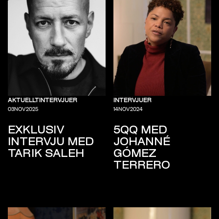
AKTUELLT
INTERVJUER
INTERVJUER
03
NOV
2025
14
NOV
2024
EXKLUSIV
5QQ MED
INTERVJU MED
JOHANNÉ
TARIK SALEH
GÓMEZ
TERRERO