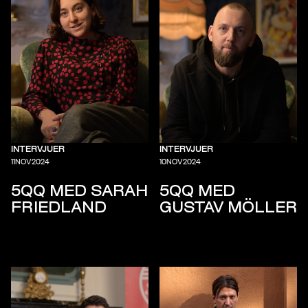
INTERVJUER
INTERVJUER
11
NOV
2024
10
NOV
2024
5QQ MED SARAH
5QQ MED
FRIEDLAND
GUSTAV MÖLLER