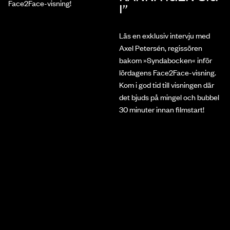
Face2Face-visning!
I”
Läs en exklusiv intervju med
Axel Petersén, regissören
bakom »Syndabocken« inför
lördagens Face2Face-visning.
Kom i god tid till visningen där
det bjuds på mingel och bubbel
30 minuter innan filmstart!