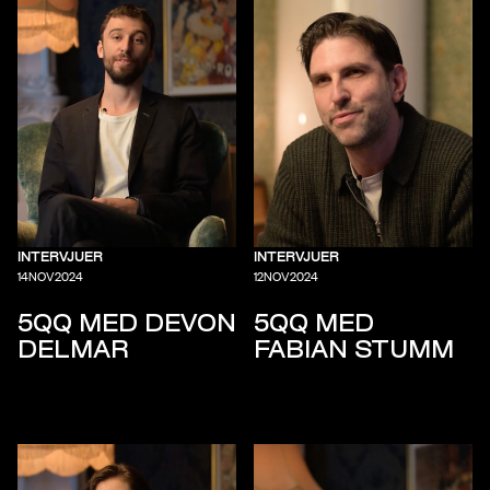
INTERVJUER
INTERVJUER
14
NOV
2024
12
NOV
2024
5QQ MED DEVON
5QQ MED
DELMAR
FABIAN STUMM