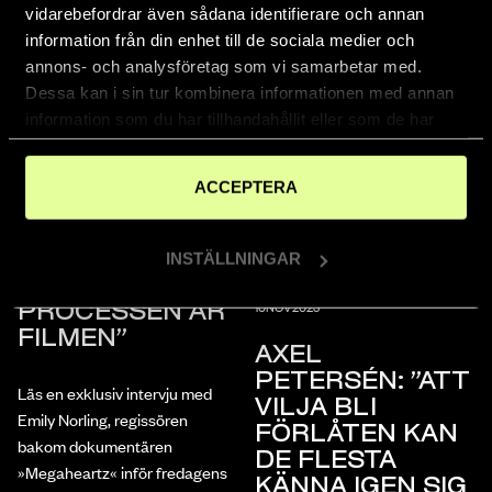
vidarebefordrar även sådana identifierare och annan
information från din enhet till de sociala medier och
annons- och analysföretag som vi samarbetar med.
Dessa kan i sin tur kombinera informationen med annan
information som du har tillhandahållit eller som de har
samlat in när du har använt deras tjänster.
ACCEPTERA
AKTUELLT
INTERVJUER
16
NOV
2023
EMILY NORLING:
INSTÄLLNINGAR
”SJÄLVA
AKTUELLT
INTERVJUER
10
NOV
2023
PROCESSEN ÄR
FILMEN”
AXEL
PETERSÉN: ”ATT
Läs en exklusiv intervju med
VILJA BLI
Emily Norling, regissören
FÖRLÅTEN KAN
bakom dokumentären
DE FLESTA
»Megaheartz« inför fredagens
KÄNNA IGEN SIG