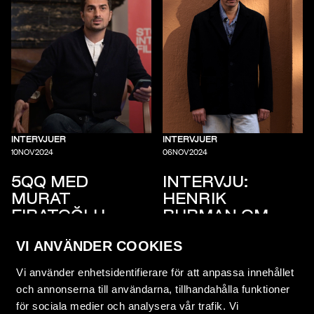
INTERVJUER
INTERVJUER
10
NOV
2024
06
NOV
2024
5QQ MED
INTERVJU:
MURAT
HENRIK
FIRATOĞLU
BURMAN OM
AVICII
VI ANVÄNDER COOKIES
Vi använder enhetsidentifierare för att anpassa innehållet
och annonserna till användarna, tillhandahålla funktioner
för sociala medier och analysera vår trafik. Vi